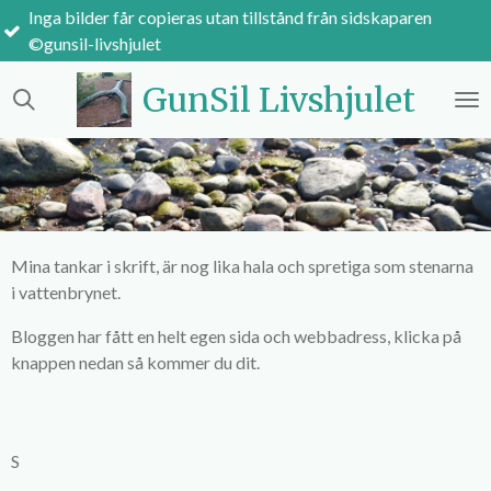
er får copieras utan tillstånd från sidskaparen
Hoppa
ivshjulet
till
huvudinnehållet
GunSil Livshjulet
Mina tankar i skrift, är nog lika hala och spretiga som stenarna
i vattenbrynet.
Bloggen har fått en helt egen sida och webbadress, klicka på
knappen nedan så kommer du dit.
S