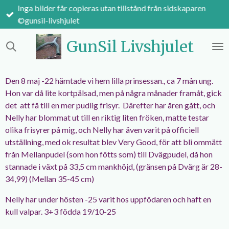
Inga bilder får copieras utan tillstånd från sidskaparen
Hoppa
©gunsil-livshjulet
till
huvudinnehållet
GunSil Livshjulet
Den 8 maj -22 hämtade vi hem lilla prinsessan., ca 7 mån ung.
Hon var då lite kortpälsad, men på några månader framåt, gick
det att få till en mer pudlig frisyr. Därefter har åren gått, och
Nelly har blommat ut till en riktig liten fröken, matte testar
olika frisyrer på mig, och Nelly har även varit på officiell
utställning, med ok resultat blev Very Good, för att bli ommätt
från Mellanpudel (som hon fötts som) till Dvägpudel, då hon
stannade i växt på 33,5 cm mankhöjd, (gränsen på Dvärg är 28-
34,99) (Mellan 35-45 cm)
Nelly har under hösten -25 varit hos uppfödaren och haft en
kull valpar. 3+3 födda 19/10-25