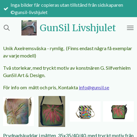
Inga bilder får copieras utan tillstånd från sidskaparen
Hoppa
©gunsil-livshjulet
till
huvudinnehållet
GunSil Livshjulet
Unik Axelremsväska - rymlig, (Finns endast några få exemplar
av varje modell)
Två storlekar, med tryckt motiv av konstnären G. Silfverhielm
GunSil Art & Design.
För info om mått och pris, Kontakta
info@gunsil.se
Prydnadskuddar i måtten 35x35/40/40, med tryckt motiv från